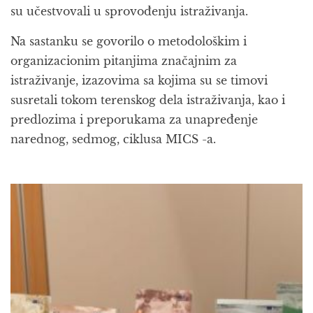
su učestvovali u sprovođenju istraživanja.
Na sastanku se govorilo o metodološkim i
organizacionim pitanjima značajnim za
istraživanje, izazovima sa kojima su se timovi
susretali tokom terenskog dela istraživanja, kao i
predlozima i preporukama za unapređenje
narednog, sedmog, ciklusa MICS -a.