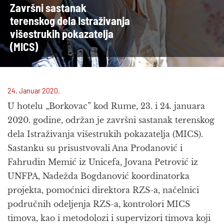
Završni sastanak
terenskog dela Istraživanja
višestrukih pokazatelja
(MICS)
24. Januar 2020.
U hotelu „Borkovac” kod Rume, 23. i 24. januara
2020. godine, održan je završni sastanak terenskog
dela Istraživanja višestrukih pokazatelja (MICS).
Sastanku su prisustvovali Ana Prodanović i
Fahrudin Memić iz Unicefa, Jovana Petrović iz
UNFPA, Nadežda Bogdanović koordinatorka
projekta, pomoćnici direktora RZS-a, načelnici
područnih odeljenja RZS-a, kontrolori MICS
timova, kao i metodolozi i supervizori timova koji