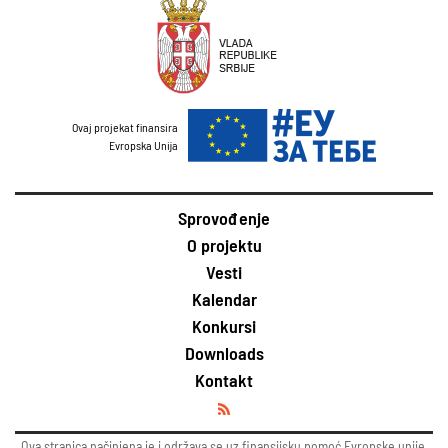
Ovaj projekat finansira
Evropska Unija
Sprovođenje
O projektu
Vesti
Kalendar
Konkursi
Downloads
Kontakt
Ova stranica načinjena je i održava se uz finansijsku pomoć Evropske unije.