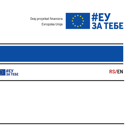
Ovaj projekat finansira
Evropska Unija
RS/
EN