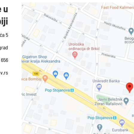
e u
iji
ća 5
grad
2 656
v.rs